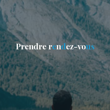
P
r
e
n
d
r
e
r
e
n
d
e
z
-
v
o
u
s