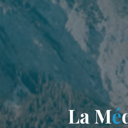
L
a
M
é