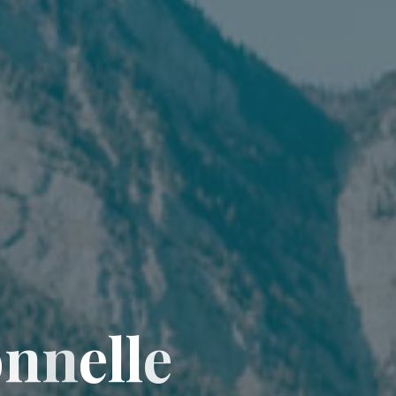
o
n
n
e
l
l
e