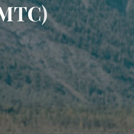
M
T
C
C
)