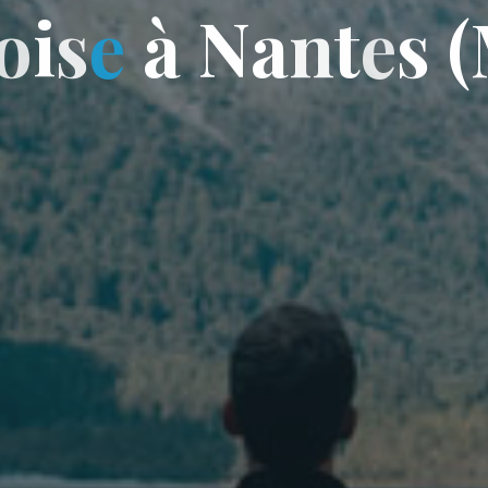
o
i
s
e
à
N
a
n
t
e
e
s
(