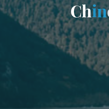
C
h
h
i
n