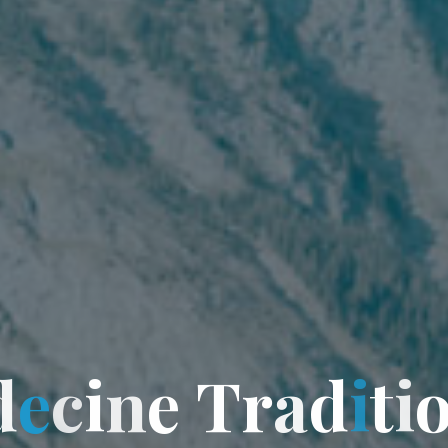
d
e
c
c
i
n
e
T
r
r
a
d
i
t
t
i