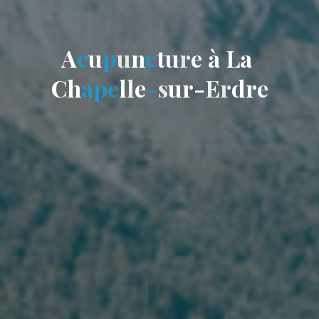
A
c
u
p
u
n
c
t
u
r
e
à
L
a
C
h
a
p
e
l
l
e
-
s
u
r
-
E
r
d
r
e